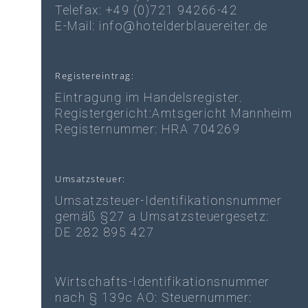
Telefax: +49 (0)721 94266-42
E-Mail: info@hotelderblauereiter.de
Registereintrag:
Eintragung im Handelsregister.
Registergericht:Amtsgericht Mannheim
Registernummer: HRA 704269
Umsatzsteuer:
Umsatzsteuer-Identifikationsnummer
gemäß §27 a Umsatzsteuergesetz:
DE 282 895 427
Wirtschafts-Identifikationsnummer
nach § 139c AO: Steuernummer: