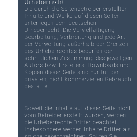
Urheberrecht
Die durch die Seitenbetreiber erstellten
Inhalte und Werke auf diesen Seiten
unterliegen dem deutschen
Urheberrecht. Die Vervielfältigung,
Bearbeitung, Verbreitung und jede Art
der Verwertung außerhalb der Grenzen
des Urheberrechtes bedürfen der
schriftlichen Zustimmung des jeweiligen
Autors bzw. Erstellers. Downloads und
Kopien dieser Seite sind nur für den
privaten, nicht kommerziellen Gebrauch
gestattet.
Soweit die Inhalte auf dieser Seite nicht
vom Betreiber erstellt wurden, werden
die Urheberrechte Dritter beachtet.
Insbesondere werden Inhalte Dritter als
solche gekennzeichnet. Sollten Sie