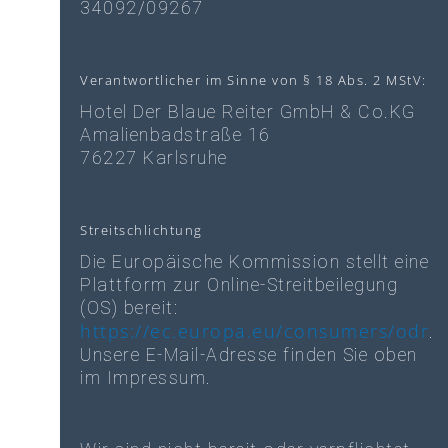
34092/09267
Verantwortlicher im Sinne von § 18 Abs. 2 MStV:
Hotel Der Blaue Reiter GmbH & Co.KG
Amalienbadstraße 16
76227 Karlsruhe
Streitschlichtung
Die Europäische Kommission stellt eine
Plattform zur Online-Streitbeilegung
(OS) bereit:
https://ec.europa.eu/consumers/odr
.
Unsere E-Mail-Adresse finden Sie oben
im Impressum.