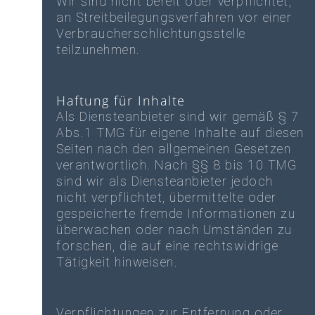
Wir sind nicht bereit oder verpflichtet,
an Streitbeilegungsverfahren vor einer
Verbraucherschlichtungsstelle
teilzunehmen.
Haftung für Inhalte
Als Diensteanbieter sind wir gemäß § 7
Abs.1 TMG für eigene Inhalte auf diesen
Seiten nach den allgemeinen Gesetzen
verantwortlich. Nach §§ 8 bis 10 TMG
sind wir als Diensteanbieter jedoch
nicht verpflichtet, übermittelte oder
gespeicherte fremde Informationen zu
überwachen oder nach Umständen zu
forschen, die auf eine rechtswidrige
Tätigkeit hinweisen.
Verpflichtungen zur Entfernung oder