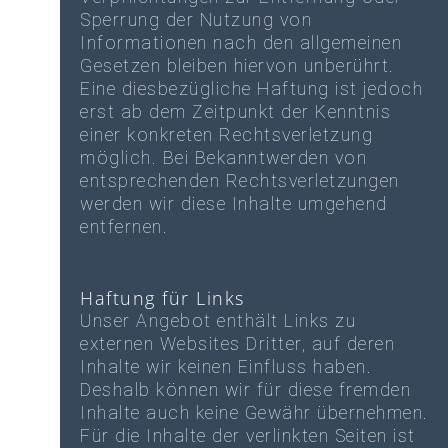
Sperrung der Nutzung von
Informationen nach den allgemeinen
Gesetzen bleiben hiervon unberührt.
Eine diesbezügliche Haftung ist jedoch
erst ab dem Zeitpunkt der Kenntnis
einer konkreten Rechtsverletzung
möglich. Bei Bekanntwerden von
entsprechenden Rechtsverletzungen
werden wir diese Inhalte umgehend
entfernen.
Haftung für Links
Unser Angebot enthält Links zu
externen Websites Dritter, auf deren
Inhalte wir keinen Einfluss haben.
Deshalb können wir für diese fremden
Inhalte auch keine Gewähr übernehmen.
Für die Inhalte der verlinkten Seiten ist