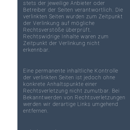
stets der jeweilige Anbieter oder
Betreiber der Seiten verantwortlich. Die
verlinkten Seiten wurden zum Zeitpunkt
der Verlinkung auf mögliche
Rechtsverstöße überprüft.
Rechtswidrige Inhalte waren zum
Zeitpunkt der Verlinkung nicht
erkennbar.
Eine permanente inhaltliche Kontrolle
der verlinkten Seiten ist jedoch ohne
konkrete Anhaltspunkte einer
Rechtsverletzung nicht zumutbar. Bei
Bekanntwerden von Rechtsverletzungen
werden wir derartige Links umgehend
entfernen.