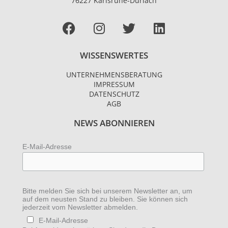
76227 Karlsruhe-Durlach
Facebook
I
T
L
n
w
i
s
i
n
WISSENSWERTES
t
t
k
a
t
e
UNTERNEHMENSBERATUNG
g
e
d
IMPRESSUM
r
r
i
DATENSCHUTZ
AGB
a
n
m
NEWS ABONNIEREN
E-Mail-Adresse
Bitte melden Sie sich bei unserem Newsletter an, um
auf dem neusten Stand zu bleiben. Sie können sich
jederzeit vom Newsletter abmelden.
E-Mail-Adresse