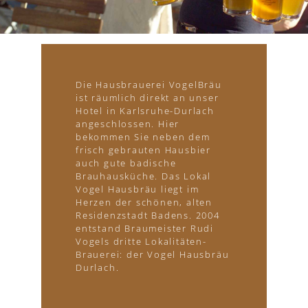
Die Hausbrauerei VogelBräu
ist räumlich direkt an unser
Hotel in Karlsruhe-Durlach
angeschlossen. Hier
bekommen Sie neben dem
frisch gebrauten Hausbier
auch gute badische
Brauhausküche. Das Lokal
Vogel Hausbräu liegt im
Herzen der schönen, alten
Residenzstadt Badens. 2004
entstand Braumeister Rudi
Vogels dritte Lokalitäten-
Brauerei: der Vogel Hausbräu
Durlach.