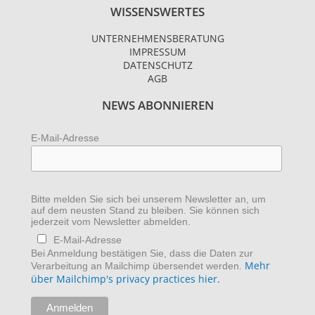
WISSENSWERTES
t
t
k
a
t
e
UNTERNEHMENSBERATUNG
g
e
d
IMPRESSUM
r
r
i
DATENSCHUTZ
AGB
a
n
m
NEWS ABONNIEREN
E-Mail-Adresse
Bitte melden Sie sich bei unserem Newsletter an, um
auf dem neusten Stand zu bleiben. Sie können sich
jederzeit vom Newsletter abmelden.
E-Mail-Adresse
Bei Anmeldung bestätigen Sie, dass die Daten zur
Mehr
Verarbeitung an Mailchimp übersendet werden.
über Mailchimp's privacy practices hier.