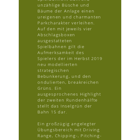
unzählige Büsche und
Bäume der Anlage einen
ureigenen und charmanten
Parkcharakter verleihen.
Auf den mit jeweils vier
Abschlagsboxen
ausgestatteten
Spielbahnen gilt die
Aufmerksamkeit des
Spielers der im Herbst 2019
neu modellierten
strategischen
Bebunkerung, und den
ondulierten, breakreichen
Grüns. Ein
ausgesprochenes Highlight
der zweiten Rundenhälfte
stellt das Inselgrün der
Bahn 15 dar.
Ein großzügig angelegter
Übungsbereich mit Driving
Range, Chipping-, Pitching-