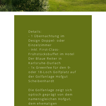
Details:
- 1 Übernachtung im
Design Doppel- oder
Einzelzimmer
- Inkl. First-Class-
Frühstücksbuffet im Hotel
Der Blaue Reiter in
Karlsruhe-Durlach
- 1x Greenfee für den 9-
oder 18-Loch Golfplatz auf
der Golfanlage Hofgut
Scheibenhardt
Die Golfanlage zeigt sich
optisch geprägt von dem
namensgleichen Hofgut,
dem ehemaligen