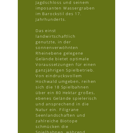
Jagdschloss und seinem
imposanten Wassergraben
im Barockstil des 17.
Jahrhunderts.
Das einst
landwirtschaftlich
genutzte, in der
sonnenverwöhnten
Rheinebene gelegene
Gelände bietet optimale
Voraussetzungen für einen
ganzjährigen Spielbetrieb.
Von eindrucksvollem
Hochwald umgeben, reihen
sich die 18 Spielbahnen
über ein 80 Hektar großes,
ebenes Gelände spielerisch
und ansprechend in die
Natur ein. Filigrane
Seenlandschaften und
zahlreiche Biotope
schmücken die
Spielbahnen, während