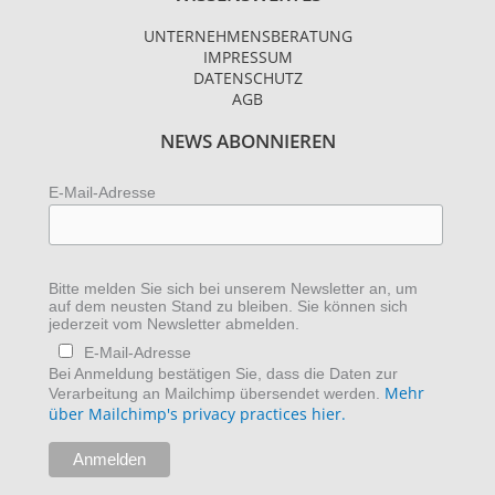
t
t
k
a
t
e
UNTERNEHMENSBERATUNG
g
e
d
IMPRESSUM
r
r
i
DATENSCHUTZ
AGB
a
n
m
NEWS ABONNIEREN
E-Mail-Adresse
Bitte melden Sie sich bei unserem Newsletter an, um
auf dem neusten Stand zu bleiben. Sie können sich
jederzeit vom Newsletter abmelden.
E-Mail-Adresse
Bei Anmeldung bestätigen Sie, dass die Daten zur
Mehr
Verarbeitung an Mailchimp übersendet werden.
über Mailchimp's privacy practices hier.