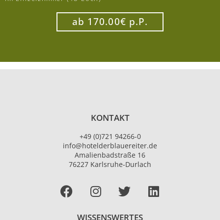
ab 170.00€ p.P.
KONTAKT
+49 (0)721 94266-0
info@hotelderblauereiter.de
Amalienbadstraße 16
76227 Karlsruhe-Durlach
Facebook
I
T
L
n
w
i
s
i
n
WISSENSWERTES