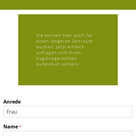
Sie können hier auch für
einen längeren Zeitraum
buchen. Jetzt einfach
anfragen und Ihren
hygienegerechten
Aufenthalt sichern.
Anrede
Name
*