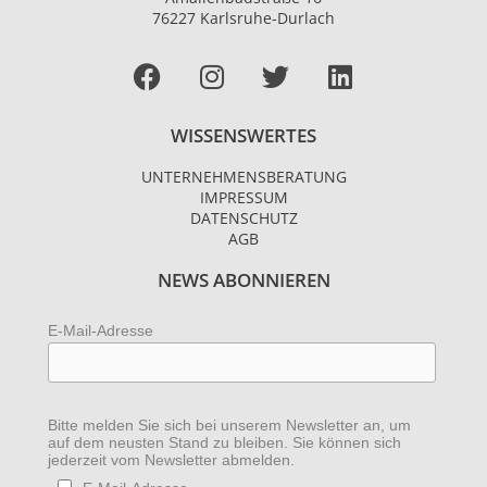
76227 Karlsruhe-Durlach
Facebook
I
T
L
n
w
i
s
i
n
WISSENSWERTES
t
t
k
a
t
e
UNTERNEHMENSBERATUNG
g
e
d
IMPRESSUM
r
r
i
DATENSCHUTZ
AGB
a
n
m
NEWS ABONNIEREN
E-Mail-Adresse
Bitte melden Sie sich bei unserem Newsletter an, um
auf dem neusten Stand zu bleiben. Sie können sich
jederzeit vom Newsletter abmelden.