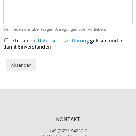
Wir Freuen uns über Fragen, Anregungen oder Vorlieben.
C
Ich hab die
Datenschutzerklärung
gelesen und bin
h
damit Einverstanden
e
c
k
Absenden
b
o
x
e
n
*
KONTAKT
+49 (0)721 94266-0