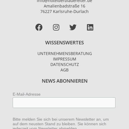
info@hotelderblauereiter.de
Amalienbadstraße 16
76227 Karlsruhe-Durlach
Facebook
I
T
L
n
w
i
s
i
n
WISSENSWERTES
t
t
k
a
t
e
UNTERNEHMENSBERATUNG
g
e
d
IMPRESSUM
r
r
i
DATENSCHUTZ
AGB
a
n
m
NEWS ABONNIEREN
E-Mail-Adresse
Bitte melden Sie sich bei unserem Newsletter an, um
auf dem neusten Stand zu bleiben. Sie können sich
jederzeit vom Newsletter abmelden.