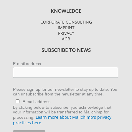
s
i
n
KNOWLEDGE
t
t
k
a
t
e
CORPORATE CONSULTING
g
e
d
IMPRINT
r
r
i
PRIVACY
AGB
a
n
m
SUBSCRIBE TO NEWS
E-mail address
Please sign up for our newsletter to stay up to date. You
can unsubscribe from the newsletter at any time.
E-mail address
By clicking below to subscribe, you acknowledge that
your information will be transferred to Mailchimp for
Learn more about Mailchimp's privacy
processing.
practices here.