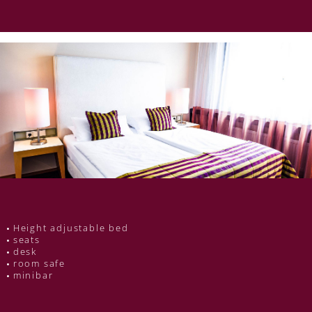
Height adjustable bed
seats
desk
room safe
minibar