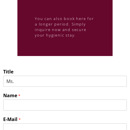
You can also book here for
a longer period. Simply
inquire now and secure
your hygienic stay.
Title
Name
*
E-Mail
*