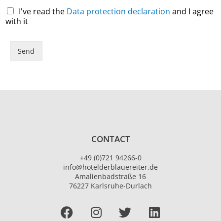
I've read the
Data protection declaration
and I agree
with it
Send
CONTACT
+49 (0)721 94266-0
info@hotelderblauereiter.de
Amalienbadstraße 16
76227 Karlsruhe-Durlach
Facebook
I
T
L
n
w
i