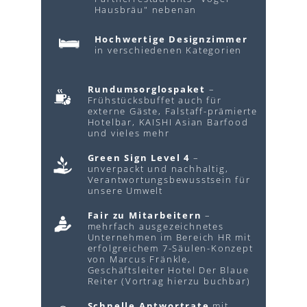
Hausbräu" nebenan
Hochwertige Designzimmer
in verschiedenen Kategorien
Rundumsorglospaket
–
Frühstücksbuffet auch für
externe Gäste, Falstaff-prämierte
Hotelbar, KAISHI Asian Barfood
und vieles mehr
Green Sign Level 4
–
unverpackt und nachhaltig,
Verantwortungsbewusstsein für
unsere Umwelt
Fair zu Mitarbeitern
–
mehrfach ausgezeichnetes
Unternehmen im Bereich HR mit
erfolgreichem 7-Säulen-Konzept
von Marcus Fränkle,
Geschäftsleiter Hotel Der Blaue
Reiter (Vortrag hierzu buchbar)
Schnelle Antwortrate
mit