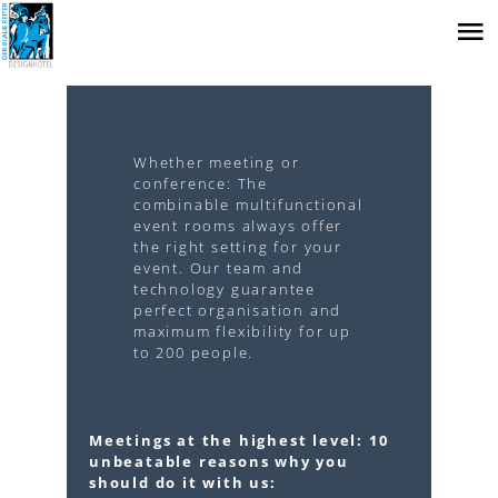
Zum
Hau
Inhalt
springen
Whether meeting or
conference: The
combinable multifunctional
event rooms always offer
the right setting for your
event. Our team and
technology guarantee
perfect organisation and
maximum flexibility for up
to 200 people.
Meetings at the highest level: 10
unbeatable reasons why you
should do it with us: