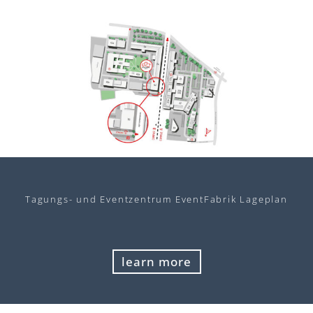
Tagungs- und Eventzentrum EventFabrik Lageplan
learn more