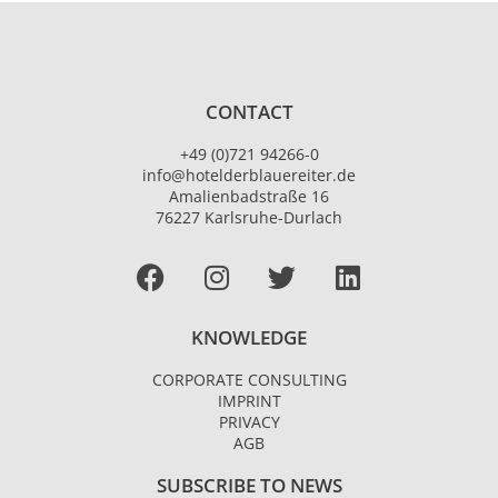
CONTACT
+49 (0)721 94266-0
info@hotelderblauereiter.de
Amalienbadstraße 16
76227 Karlsruhe-Durlach
Facebook
I
T
L
n
w
i
s
i
n
KNOWLEDGE
t
t
k
a
t
e
CORPORATE CONSULTING
g
e
d
IMPRINT
r
r
i
PRIVACY
AGB
a
n
m
SUBSCRIBE TO NEWS