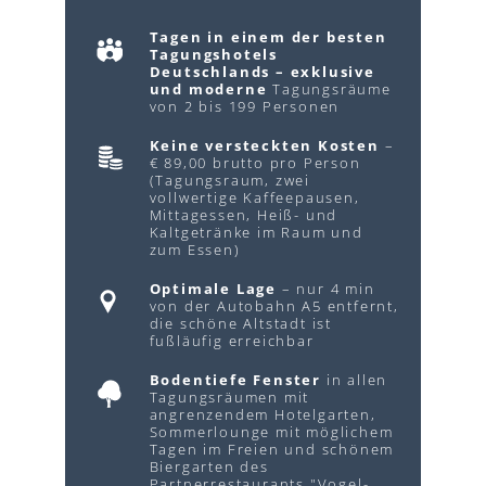
Tagen in einem der besten
Tagungshotels
Deutschlands – exklusive
und moderne
Tagungsräume
von 2 bis 199 Personen
Keine versteckten Kosten
–
€ 89,00 brutto pro Person
(Tagungsraum, zwei
vollwertige Kaffeepausen,
Mittagessen, Heiß- und
Kaltgetränke im Raum und
zum Essen)
Optimale Lage
– nur 4 min
von der Autobahn A5 entfernt,
die schöne Altstadt ist
fußläufig erreichbar
Bodentiefe Fenster
in allen
Tagungsräumen mit
angrenzendem Hotelgarten,
Sommerlounge mit möglichem
Tagen im Freien und schönem
Biergarten des
Partnerrestaurants "Vogel-